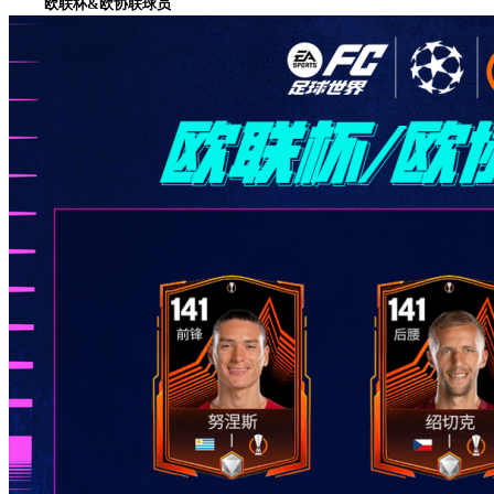
欧联杯&欧协联球员