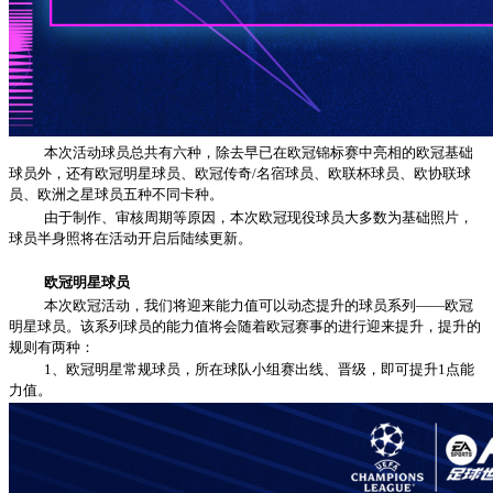
本次活动球员总共有六种，除去早已在欧冠锦标赛中亮相的欧冠基础
球员外，还有欧冠明星球员、欧冠传奇/名宿球员、欧联杯球员、欧协联球
员、欧洲之星球员五种不同卡种。
由于制作、审核周期等原因，本次欧冠现役球员大多数为基础照片，
球员半身照将在活动开启后陆续更新。
欧冠明星球员
本次欧冠活动，我们将迎来能力值可以动态提升的球员系列——欧冠
明星球员。该系列球员的能力值将会随着欧冠赛事的进行迎来提升，提升的
规则有两种：
1、欧冠明星常规球员，所在球队小组赛出线、晋级，即可提升1点能
力值。