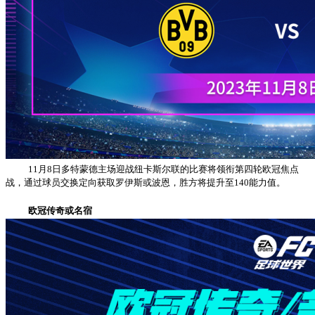
11月8日多特蒙德主场迎战纽卡斯尔联的比赛将领衔第四轮欧冠焦点
战，通过球员交换定向获取罗伊斯或波恩，胜方将提升至140能力值。
欧冠传奇或名宿