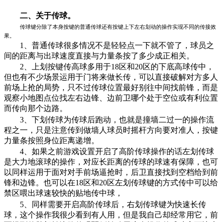
二、关于传球。
传球键分除了本身按键的普通传球还有按键上下左右划动的操作实现不同的传接效
果。
1、普通传球很多情况不是轻轻点一下就不管了，球员之
间的距离与出球速度直接与力量条按了多少成正相关。
2、上划按键传高球多用于18区和20区的下底高球传中，
但也有不少场景运用于门将来做长传，可以直接破解对方多人
前场上抢的局势，只不过传球位置最好别往中间找前锋，而是
观察小地图点位找左右边锋、边前卫哪个处于空位或有利位置
而传向那个边路。
3、下划传球为传球后跑动，也就是撞墙二过一的操作流
程之一，只是注意传到做墙人球员时摇杆方向要对准人，按键
力量条按照身位距离递增。
4、如果之前游戏设置开启了高阶传球操作的话左划传球
是大力地滚球的操作，对应长距离的传球的球速有保障，也可
以同样运用于面对对手前场逼抢时，后卫直接找到空档给到前
锋和边锋。也可以在18区和20区左划传球键的方式传中可以给
禁区喂出球速较快的贴地传中球，
5、同样需要开启高阶传球后，右划传球键为快速长传
球，这个操作我很少看到有人用，但是我自己却经常用它，前