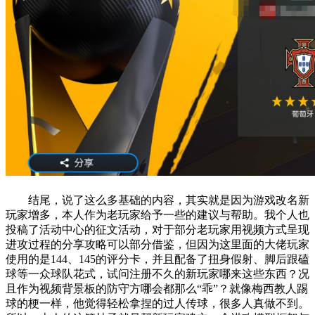
结尾，说了这么多基础的内容，其实就是因为游戏改名新
玩家增多，本人作为老玩家给予一些的建议与帮助。我个人也
投稿了活动中心的征文活动，对于部分老玩家用视频方式呈现
进攻过程的分享攻略可以部分借鉴，但因为这里面的大佬玩家
使用的是144、145的评分卡，并且配备了扭身假射、脚后跟磕
球等一众球队花式，试问注册不久的新玩家哪来这些东西？况
且作为视频背景板的防守方哪会都那么“乖”？就像梅西教人踢
球的梗一样，他觉得轻松拿捏的过人传球，很多人真做不到。