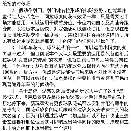
绝招的时候吧。
2、假动作射门。射门键右拉形成的扣球姿势，也能算作
盘带过人技巧之一，同拉球变向花式效果一样，只是需要过半
场才能使用。可以运用于调整身位、卡位内切自以及高速奔跑
变向。以往版本速度快、判定强还可以连续使用。但是现在改
版后扣球速度变慢，幅度减小，连续扣球也会再降速降幅，所
以有效运用场景就是那第一下的变向内切或拉球操作了。
3、踩单车花式。球队花式的一种，可以运用小幅度的变
向盘带过人，但目前版本个人认为最重要的运用是代替假射后
拉实现“克鲁伊夫转身”的效果，也就是跑动中向后急停变向拉
球。具体操作：划动设置的启动花式然后摇杆方向往花式方向
180度的正后方拉。优点是速度够快与原来版本对比基本没有
区别，且可以连续操作，缺点是操作需要掐准节奏否则容易出
现普通踩单车的前倾动作。
4、关于急停。游戏改版后登录的玩家人手送了这个“急
停”花式，运用场景更多是按住加速高速奔跑时启动后能马上
原地停下来。新玩家没有更多球队花式可以安装并配合顺手的
急停划向，而花式较多的老玩家就不建议安装去浪费宝贵的花
式名额了，因为可以通过跑动中（加速键可以不松）快速三连
击左侧摇杆舵位位置就可以响应出急停同样的效果，原理和主
机手柄方向舵下压当按钮一个道理。