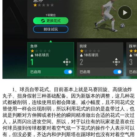
1、球员自带花式。目前基本上就是马赛回旋、高级油炸
丸子、扭身假射三种基础配备。因为新版本的调整，这几种花
式都被削弱，连续使用后都会降速、减小幅度，且不同花式交
替使用一样会出现削弱，所以利用花式的目的是盘带过人，也
就是判断对方伸脚或者扑抢的瞬间精准做出合适的花式一次过
人，从而闪出进攻空间。所以，对于以往有的玩家老是喜欢任
何球员接到传球都要对着空气炫一下花式的操作个人表示可以
有，但没必要，齐达内和伊列斯塔在踢球时也没有对着空气用