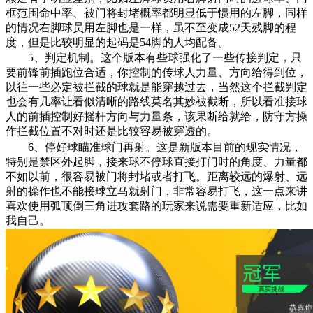
框范围命中率、被门将封堵概率都明显低于惯用的左脚，同样
的情况右脚球员用左脚也是一样，虽不至变成52天残脚的程
度，但是比较明显的起码是54脚的人均配备。
5、判定机制。这个版本有些球强化了一些传接判定，只
要前锋前插跑位合适，你控制的传球人力量、方向给得到位，
以往一些必定被拦截的球就是能穿越过去，当然这个拦截判定
也会有几率让看似清晰的路线莫名其妙被截断，所以看准接球
人的前插控制好摇杆方向与力量条，该果断给就给，防守方操
作拦截位置不对时还是比较容易被穿透的。
6、停好球瞄准球门再射。这是新版本目前的现实情况，
特别是禁区外起脚，接来球不停球直接打门时的角度、力量都
不如以前，很容易被门将封堵或者打飞。距离较远的爆射、远
射的操作也不能接球立马就射门，非常容易打飞，这一点来讲
喜欢使用弧顶倒三角进攻套路的玩家来说需要重新适应，比如
我自己。