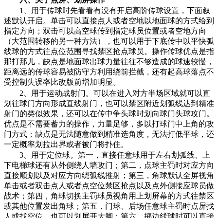
1、用于传球时先看看有没有开启高阶传球设置，下面叙
述默认开启。单击可以直接点人或者空地以地面球的方式给到
指定方向；双击可以高空球传到指定球员位置或者空地方向
（大范围转移的另一种方法），也可以用于下底传中以平快弧
线球的方式往点位范围寻找禁区抢点球员。操作传球优点是指
那打那儿，缺点是地面球出球力量往往不够造成的球速较慢，
距离远的传球容易被防守方利用绕前拦截，还有起高球落点不
受控制失误率比改版前增加明显。
2、用于运动战射门。可以在进入对方半场区域就可以直
划往球门方向形成直线射门，也可以禁区附近划弧线达到精准
射门的类似效果，还可以在传中争头球时划向球门头球攻门。
优点是不需要蓄力的操作，力量足够，多以打球门中上角的攻
门方式；缺点是无法随意做到精准选角度，无法打低平球，还
一定概率划拉出界或者被门将扑住。
3、用于定位球。第一，直接任意球用于左右划弧线、上
下电梯球还有从外侧绕人墙攻门；第二，点球主罚时对应方向
直接顺划以及对应方向绕弧线推射；第三，角球默认全屏视角
单击或者双击点人或者点空位禁区抢点以及点外侧接应球员做
战术；第四，角球切换主罚球员视角用上划屏幕的方式往禁区
或其他位置发出角球；第五，门球、后场任意球主罚时点屏找
人或找空位，也可以划屏开大脚；第六，掷边线球时可以直接