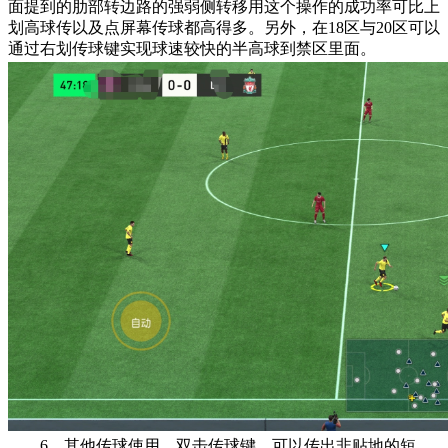
面提到的肋部转边路的强弱侧转移用这个操作的成功率可比上
划高球传以及点屏幕传球都高得多。另外，在18区与20区可以
通过右划传球键实现球速较快的半高球到禁区里面。
6、其他传球使用。双击传球键，可以传出非贴地的短