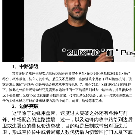
1、中路渗透
其实无论游戏还是现实足球放到现在想要完全从7区传到14区然后顺利到19区攻门
得分，概率很低，防守方的中场、后卫又不是摆设，当然近几个月有了呼叫跑位机制，玩
家开发出来的“开球杀”倒是有机会在游戏中直接从6、7、8区传到14区或19区给到前锋脚
下。除此之外的常规运动战还是需要在边路迂回一下然后回到对方中路半场，并且很多情
况下都是在13区或15区也就是肋部找到突破、传球到禁区的机会，最后一传或者倒数第二
传的关键出球尽可能的让出球能力高的中前卫、前腰、边锋等来完成。
2、边路突破
这里除了边锋用盘带、速度过人突破之外还有各种与前
锋、中场配合的边路撞墙二过一，以及边锋内收中路给到边后
卫或边翼位的叠瓦套边突破，目的就是压制或带出对面边后
卫，形成空位传中或者局部人数优势后内切禁区打门以及下底