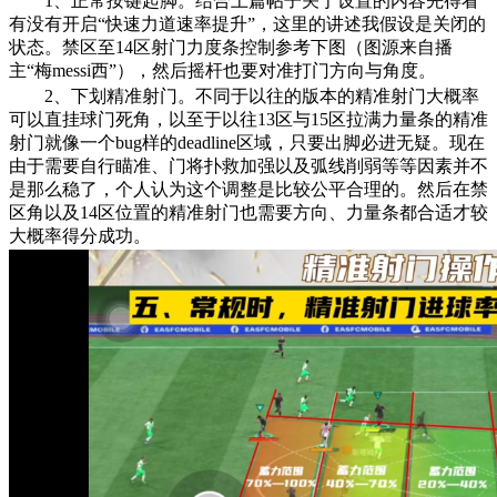
1、正常按键起脚。结合上篇帖子关于设置的内容先得看
有没有开启“快速力道速率提升”，这里的讲述我假设是关闭的
状态。禁区至14区射门力度条控制参考下图（图源来自播
主“梅messi西”），然后摇杆也要对准打门方向与角度。
2、下划精准射门。不同于以往的版本的精准射门大概率
可以直挂球门死角，以至于以往13区与15区拉满力量条的精准
射门就像一个bug样的deadline区域，只要出脚必进无疑。现在
由于需要自行瞄准、门将扑救加强以及弧线削弱等等因素并不
是那么稳了，个人认为这个调整是比较公平合理的。然后在禁
区角以及14区位置的精准射门也需要方向、力量条都合适才较
大概率得分成功。