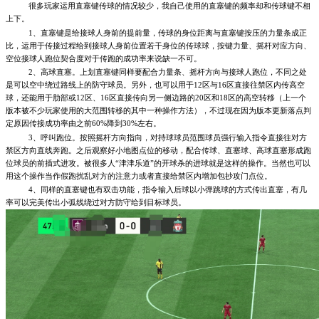
很多玩家运用直塞键传球的情况较少，我自己使用的直塞键的频率却和传球键不相
上下。
1、直塞键是给接球人身前的提前量，传球的身位距离与直塞键按压的力量条成正
比，运用于传接过程给到接球人身前位置若干身位的传球球，按键力量、摇杆对应方向、
空位接球人跑位契合度对于传跑的成功率来说缺一不可。
2、高球直塞。上划直塞键同样要配合力量条、摇杆方向与接球人跑位，不同之处
是可以空中绕过路线上的防守球员。另外，也可以用于12区与16区直接往禁区内传高空
球，还能用于肋部或12区、16区直接传向另一侧边路的20区和18区的高空转移（上一个
版本被不少玩家使用的大范围转移的其中一种操作方法），不过现在因为版本更新落点判
定原因传接成功率由之前60%降到30%左右。
3、呼叫跑位。按照摇杆方向指向，对持球球员范围球员强行输入指令直接往对方
禁区方向直线奔跑。之后观察好小地图点位的移动，配合传球、直塞球、高球直塞形成跑
位球员的前插式进攻。被很多人“津津乐道”的开球杀的进球就是这样的操作。当然也可以
用这个操作当作假跑扰乱对方的注意力或者直接给禁区内增加包抄攻门点位。
4、同样的直塞键也有双击功能，指令输入后球以小弹跳球的方式传出直塞，有几
率可以完美传出小弧线绕过对方防守给到目标球员。