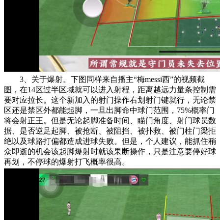
3、关于爆射。下图同样来自播主“梅messi西”的视频截
图，在14区过半区域就可以进入射程，距离越远力量条控制需
要对应拉长。这个新加入的射门操作右划射门键就行，无论禁
区还是禁区外都能起脚，一旦出脚命中球门范围，75%概率门
将会射正王。但是无论起脚准备时间、瞄门角度、射门球员数
据、是否逆足起脚、被抢断、被阻挡、被扑救、被门柱门梁拒
绝以及球路打偏都造成进球失败。但是，个人建议，能抓住稍
众即逝的机会该起脚爆射时就该果断操作，只是注意要停好球
再划，不停球的爆射打飞概率很高。