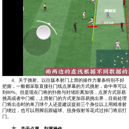
4、关于挑射。以往版本射门上滑的操作力量条特别不好
把握，一般都采取直接往门线点屏幕的方式挑射，命中率可以
到80%。但是现在门将的扑救与封堵距离加强，点屏方式容易
挑高或者中门楣，上滑射门的方式更加容易挑出界，目前处理
门将出击时的单刀球个人还是建议提前三个身位以上用精准射
门绕过，也可以用脚后跟磕球、扭身假射等花式过掉门将后打
门。
六、关于点屏、划屏操作