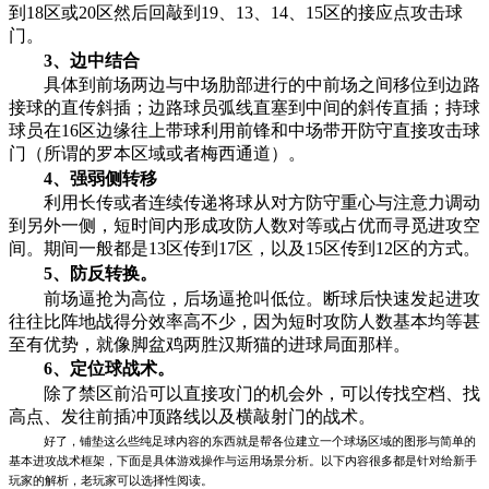
到18区或20区然后回敲到19、13、14、15区的接应点攻击球
门。
3、边中结合
具体到前场两边与中场肋部进行的中前场之间移位到边路
接球的直传斜插；边路球员弧线直塞到中间的斜传直插；持球
球员在16区边缘往上带球利用前锋和中场带开防守直接攻击球
门（所谓的罗本区域或者梅西通道）。
4、强弱侧转移
利用长传或者连续传递将球从对方防守重心与注意力调动
到另外一侧，短时间内形成攻防人数对等或占优而寻觅进攻空
间。期间一般都是13区传到17区，以及15区传到12区的方式。
5、防反转换。
前场逼抢为高位，后场逼抢叫低位。断球后快速发起进攻
往往比阵地战得分效率高不少，因为短时攻防人数基本均等甚
至有优势，就像脚盆鸡两胜汉斯猫的进球局面那样。
6、定位球战术。
除了禁区前沿可以直接攻门的机会外，可以传找空档、找
高点、发往前插冲顶路线以及横敲射门的战术。
好了，铺垫这么些纯足球内容的东西就是帮各位建立一个球场区域的图形与简单的
基本进攻战术框架，下面是具体游戏操作与运用场景分析。以下内容很多都是针对给新手
玩家的解析，老玩家可以选择性阅读。