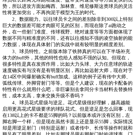
势，所以进攻方面如梅西、加林查、维尼修斯这类球员的灵活
性将更加突出，不再拘泥于模型为王的时代。
2、数据能力。以往球员卡之间的差别除非到300以上特别
巨大的数据差可能才肉眼可见的区别，而现在除了ai跑动之
外，在一些射门准度、传球视野、绝对速度等等方面都体现了
数据不同与精准度的不同，还有以往感知不强的凌空抽射的能
力数据，体现在具体射门的实战中就有较明显的精度差别。
3、球员特性。之前版本除了铁肺真的可以在下半场补充
体力的buff外，其他的特性也给人感知不强的认知。但现在，
很多特性是真在发挥作用，比如大力头球、大力任意球的轨迹
速度确实有与没有是有明显区别，再比如远射大师，现在对于
在14区中间爆射确实有buff加成。这样的例子还有传中大师、
弧线传球、外脚背射门等等。但是个人建议，现在的卡配备的
特性有什么就用什么吧，非巨壕别去拿同分卡当材料去替换特
性，成本太高，拿来交换升级不香吗？
4、球员花式星级与逆足。花式星级很好理解，越高越能
启用更高花式星级要求的球队花式。但是逆足是怎么回事，现
在138以上的卡不都是55脚的吗？以前版本或许没有区别，左
脚右脚一个样，但是现在虽然卡面上还是显示55脚，实际情况
却是用逆足射门（特别是远射）或者传中、长传等操作时就和
顺足有了明显差别，比如左脚球员用右脚射门时的进球率、门