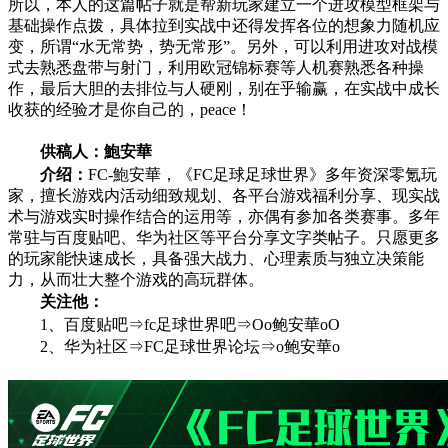
所以，本人的这篇帖子就是帮新玩家建立一个进攻模型框架与
基础操作点拨，具体拉到实战中还得发挥各位的想象力随机应
变，所谓“水无常势，势无常形”。另外，可以利用进攻对战模
式去熟悉盘带与射门，利用欧冠锦标赛等人机赛熟悉各种操
作，最后大胆的去排位与人硬刚，别在乎输赢，在实战中成长
收获的经验才是你自己的，peace！
供稿人：鮑安華
介绍：
FC-鮑安華，《FC足球足球世界》多年资深零氪玩
家，擅长游戏内活动细致规划、各平台游戏福利分享、现实战
术与游戏实时操作结合的运用等，亦偶有参加各类赛事。多年
常驻与百度贴吧、华为社区等平台分享文字类帖子。只愿更多
的玩家能快速成长，具备强大战力、心理素质与独立决策能
力，从而壮大整个游戏的高玩群体。
关注他：
1、百度贴吧⇒fc足球世界吧⇒Oo鲍安華oO
2、华为社区⇒FC足球世界论坛⇒o鲍安華o